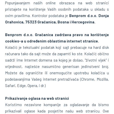
Popunjavanjem naših online obrazaca na web stranici
pristajete na korištenje Vaših osobnih podataka u skladu s
ovim pravilima. Kontrolor podataka je
Benprom d.o.o. Donja
Orahovica, 75323 Gračanica, Bosna i Hercegovina.
Benprom d.o.o. Gračanica zadržava pravo na korištenje
cookies-a u određenim oblastima internet stranice.
Kolačić je tekstualni podatak koji sajt prebacuje na hard disk
računara tako da sajt može da zapamti ko ste. Kolačić obično
sadrži ime Internet domena sa kojeg je došao, "životni vijek" i
vrijednost, najčešće nasumično generisan jedinstveni broj.
Možete da ograničite ili onemogućite upotrebu kolačića u
podešavanjima Vašeg internet pretraživača (Chrome, Mozilla,
Safari, Edge, Opera, i dr.)
Prikazivanje oglasa na web stranici
Koristimo nezavisne kompanije za oglašavanje da bismo
prikazivali oglase kada posjetite našu web stranicu. Ove