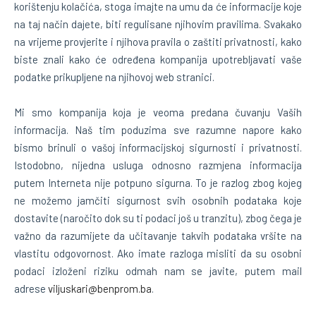
korištenju kolačića, stoga imajte na umu da će informacije koje
na taj način dajete, biti regulisane njihovim pravilima. Svakako
na vrijeme provjerite i njihova pravila o zaštiti privatnosti, kako
biste znali kako će određena kompanija upotrebljavati vaše
podatke prikupljene na njihovoj web stranici.
Mi smo kompanija koja je veoma predana čuvanju Vaših
informacija. Naš tim poduzima sve razumne napore kako
bismo brinuli o vašoj informacijskoj sigurnosti i privatnosti.
Istodobno, nijedna usluga odnosno razmjena informacija
putem Interneta nije potpuno sigurna. To je razlog zbog kojeg
ne možemo jamčiti sigurnost svih osobnih podataka koje
dostavite (naročito dok su ti podaci još u tranzitu), zbog čega je
važno da razumijete da učitavanje takvih podataka vršite na
vlastitu odgovornost. Ako imate razloga misliti da su osobni
podaci izloženi riziku odmah nam se javite, putem mail
adrese
viljuskari@benprom.ba
.