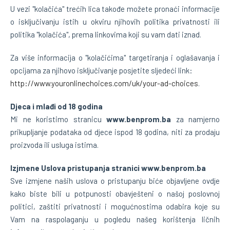
U vezi "kolačića" trećih lica takođe možete pronaći informacije
o isključivanju istih u okviru njihovih politika privatnosti ili
politika "kolačića", prema linkovima koji su vam dati iznad.
Za više informacija o "kolačićima" targetiranja i oglašavanja i
opcijama za njihovo isključivanje posjetite sljedeći link:
http://www.youronlinechoices.com/uk/your-ad-choices
.
Djeca i mlađi od 18 godina
Mi ne koristimo stranicu
www.benprom.ba
za namjerno
prikupljanje podataka od djece ispod 18 godina, niti za prodaju
proizvoda ili usluga istima.
Izjmene Uslova pristupanja stranici www.benprom.ba
Sve izmjene naših uslova o pristupanju biće objavljene ovdje
kako biste bili u potpunosti obavješteni o našoj poslovnoj
politici, zaštiti privatnosti i mogućnostima odabira koje su
Vam na raspolaganju u pogledu našeg korištenja ličnih