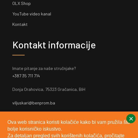
OLX Shop
YouTube video kanal
Kontakt
Kontakt informacije
Imate pitanje za naše stručnjake?
+387 35 711 714
Donja Orahovica, 75323 Gračanica, BiH
viljuskari@benprom.ba
×
Ova web stranica koristi kolačiće kako bi vam pružila što
bolje korisničko iskustvo.
Za detaljan pregled svih korištenih kolačića, pročitajte