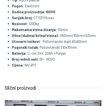
Tip:
Ručni paletar
Pogon:
Električni
Godina proizvodnje:
NOVO
Serijski broj:
CT1131Y0xxxx
Nosivost:
1200kg
Maksimalna visina dizanja:
110mm
Vilice (dužina/širina/visina):
1150mm/150mm/53mm
Utovarni točkovi:
Poliuretanski dupli 80x60mm
Pogonski točak:
Poliuretanski 210x70mm
Baterija:
Li-ion 24V, 20Ah + Punjač
Broj radnih sati:
0h - NOVO
Cijena:
NA UPIT
Slični proizvodi