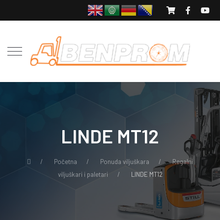
LINDE MT12
Početna
Ponuda viljuškara
Regalni
viljuškari i paletari
LINDE MT12