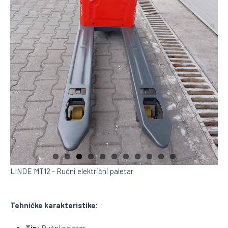
LIN
LINDE MT12 - Ručni električni paletar
Tehničke karakteristike: