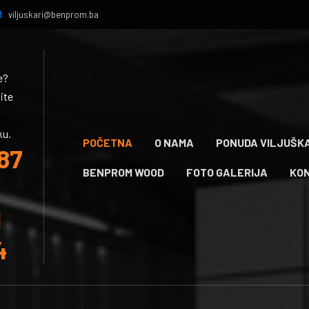
viljuskari@benprom.ba
e?
ite
ku.
POČETNA
O NAMA
PONUDA VILJUŠK
87
BENPROM WOOD
FOTO GALERIJA
KO
1
4