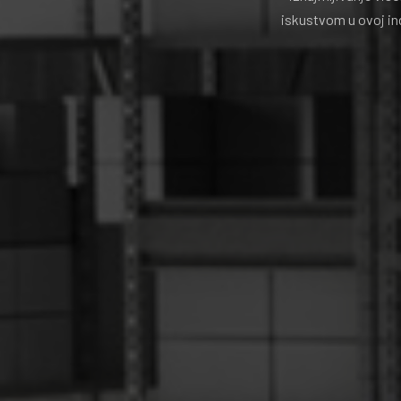
iskustvom u ovoj in