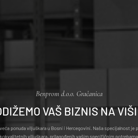
Benprom d.o.o. Gračanica
ODIŽEMO VAŠ BIZNIS NA VIŠI
veća ponuda viljuškara u Bosni i Hercegovini. Naša specijalnost je pr
okokvalitetnih viljuškara, prilagođenih vašim specifičnim potrebam