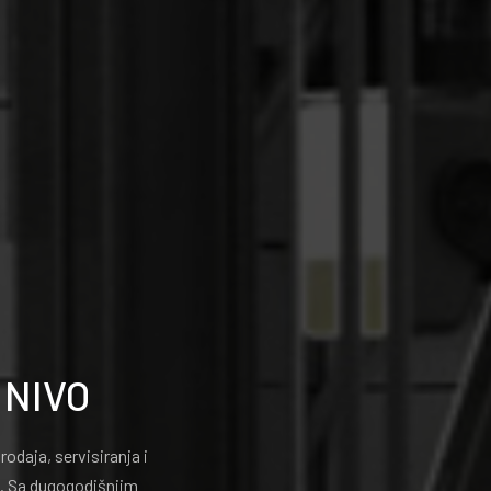
 NIVO
odaja, servisiranja i
a. Sa dugogodišnjim