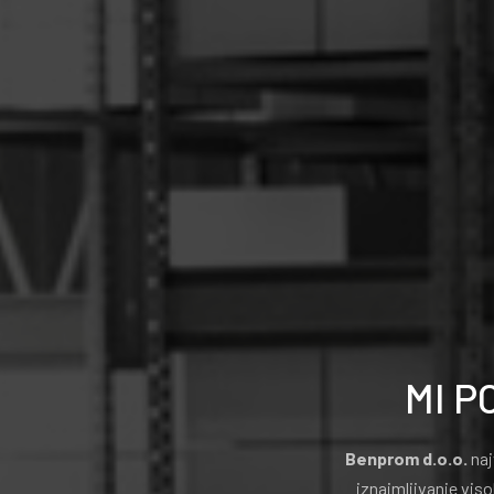
MI P
Benprom d.o.o.
naj
iznajmljivanje vis