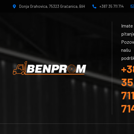
Donja Orahovica, 75323 Gračanica, BiH
+387 35 711 714
Imate
pitanj
Pozov
našu
podrš
+3
35
71
71