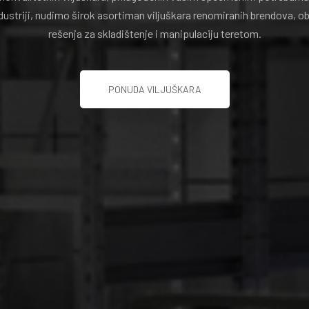
dustriji, nudimo širok asortiman viljuškara renomiranih brendova, o
rešenja za skladištenje i manipulaciju teretom.
PONUDA VILJUŠKARA